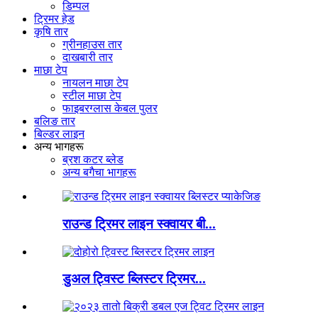
डिम्पल
ट्रिमर हेड
कृषि तार
ग्रीनहाउस तार
दाखबारी तार
माछा टेप
नायलन माछा टेप
स्टील माछा टेप
फाइबरग्लास केबल पुलर
बलिङ तार
बिल्डर लाइन
अन्य भागहरू
ब्रश कटर ब्लेड
अन्य बगैचा भागहरू
राउन्ड ट्रिमर लाइन स्क्वायर बी...
डुअल ट्विस्ट ब्लिस्टर ट्रिमर...