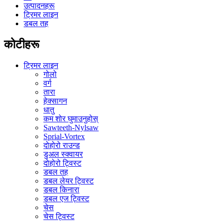
उत्पादनहरू
ट्रिमर लाइन
डबल तह
कोटीहरू
ट्रिमर लाइन
गोलो
वर्ग
तारा
हेक्सागन
धातु
कम शोर घुमाउनुहोस्
Sawteeth-Nylsaw
Sprial-Vortex
दोहोरो राउन्ड
डुअल स्क्वायर
दोहोरो ट्विस्ट
डबल तह
डबल लेयर ट्विस्ट
डबल किनारा
डबल एज ट्विस्ट
चेस
चेस ट्विस्ट