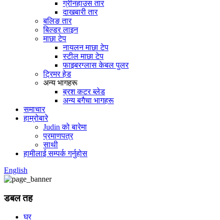
ग्रीनहाउस तार
दाखबारी तार
बलिङ तार
बिल्डर लाइन
माछा टेप
नायलन माछा टेप
स्टील माछा टेप
फाइबरग्लास केबल पुलर
ट्रिमर हेड
अन्य भागहरू
ब्रश कटर ब्लेड
अन्य बगैचा भागहरू
समाचार
हाम्रोबारे
Judin को बारेमा
प्रमाणपत्र
साथी
हामीलाई सम्पर्क गर्नुहोस
English
डबल तह
घर