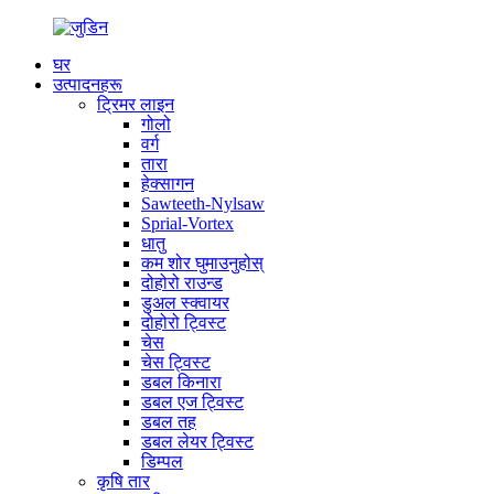
घर
उत्पादनहरू
ट्रिमर लाइन
गोलो
वर्ग
तारा
हेक्सागन
Sawteeth-Nylsaw
Sprial-Vortex
धातु
कम शोर घुमाउनुहोस्
दोहोरो राउन्ड
डुअल स्क्वायर
दोहोरो ट्विस्ट
चेस
चेस ट्विस्ट
डबल किनारा
डबल एज ट्विस्ट
डबल तह
डबल लेयर ट्विस्ट
डिम्पल
कृषि तार